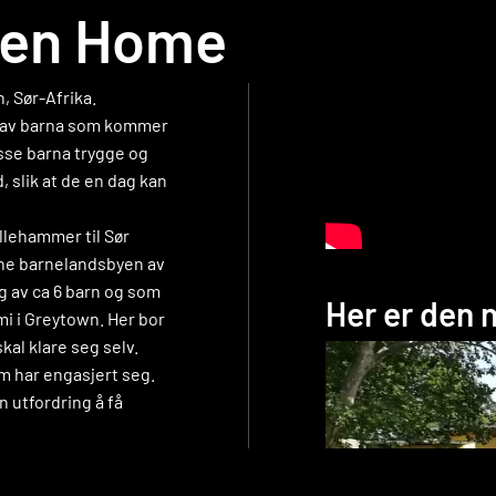
ren Home
, Sør-Afrika.
rt av barna som kommer
isse barna trygge og
 slik at de en dag kan
illehammer til Sør
enne barnelandsbyen av
eg av ca 6 barn og som
Her er den 
mi i Greytown. Her bor
skal klare seg selv.
m har engasjert seg.
n utfordring å få