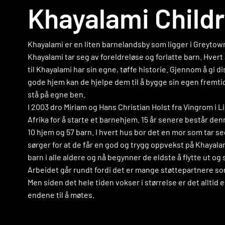
Khayalami Child
Khayalami er en liten barnelandsby som ligger i Greytown
Khayalami tar seg av foreldreløse og forlatte barn. Hve
til Khayalami har sin egne, tøffe historie. Gjennom å gi d
gode hjem kan de hjelpe dem til å bygge sin egen fremtid,
stå på egne ben.
I 2003 dro Miriam og Hans Christian Holst fra Vingrom i L
Afrika for å starte et barnehjem. 15 år senere består d
10 hjem og 57 barn. I hvert hus bor det en mor som tar s
sørger for at de får en god og trygg oppvekst på Khayala
barn i alle aldere og nå begynner de eldste å flytte ut og 
Arbeidet går rundt fordi det er mange støttepartnere so
Men siden det hele tiden vokser i størrelse er det alltid e
endene til å møtes.