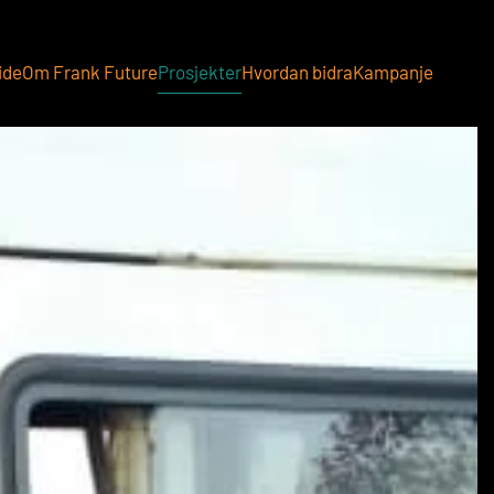
ide
Om Frank Future
Prosjekter
Hvordan bidra
Kampanje